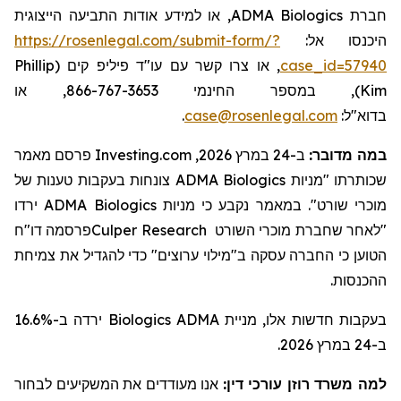
, או למידע אודות התביעה הייצוגית
ADMA Biologics
חברת
https://rosenlegal.com/submit-form/?
היכנסו אל:
Phillip
, או צרו קשר עם עו"ד פיליפ קים (
case_id=57940
), במספר החינמי 866-767-3653, או
Kim
.
case@rosenlegal.com
בדוא"ל:
פרסם מאמר
Investing.com
ב-24 במרץ 2026,
:
במה מדובר
צונחות בעקבות טענות של
ADMA Biologics
שכותרתו "מניות
ירדו
ADMA Biologics
קבע כי מניות
נ
מאמר
ב
מוכרי שורט".
פרסמה דו"ח
Culper Research
מוכרי השורט
"לאחר שחברת
הטוען כי החברה עסקה ב"
מילוי
ערוצים" כדי ל
הגדיל
את צמיחת
ההכנסות.
ירדה ב-16.6%
Biologics
בעקבות חדשות אלו, מניית ADMA
ב-24 במרץ 2026.
למה משרד רוזן עורכי דין:
אנו מעודדים את המשקיעים לבחור