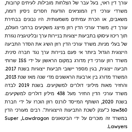
עורך דין ראוי, בעל עבר של הצלחות מובילות. לעיתים קרובות,
משרדי עורכי דין המוציאים הודעות חסרים ניסיון דומה,
משאבים, או הכרת עמיתים משמעותית. היו נבונים בבחירת
עורך דין. משרד עורכי הדין רוזן מייצג משקיעים ברחבי העולם,
תוך ריכוז עיסוקו בתביעות ייצוגיות בניירות ערך ובליטיגציה נגזרת
של בעלי מניות. משרד עורכי הדין רוזן השיג את הסדר התביעה
הייצוגית הגדול ביותר אי פעם בניירות ערך נגד חברה סינית.
שרותי
ISS
משרד רוזן עורכי דין מדורג במקום הראשון על ידי
תביעה ייצוגית, בגין מספר יישובי תביעות ייצוגיות בשנת 2017.
המשרד מדורג בין ארבעת הראשונים מדי שנה מאז שנת 2013,
והחזיר מאות מיליוני דולרים למשקיעים. בשנת 2019 לבדה
משרד עורכי הדין החזיר מעל 438 מיליון דולרים למשקיעים.
בשנת 2020, השותף המייסד לורנס רוזן הוכרז על ידי חברת
מעורכי הדין
כ"ענק לשכת התביעות הייצוגיות". רבים
law360
Super
,
Lawdragon
במשרד זה מוכרים על ידי הביטאונים
.
Lawyers