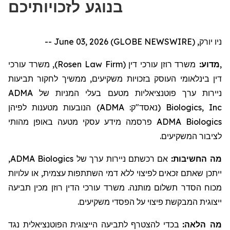
בנוגע לזכויותיכם
ניו יורק, June 03, 2026 (GLOBE NEWSWIRE) --
, משרד עורכי
)
Rosen Law Firm
משרד רוזן עורכי דין (
מדוע:
,
דין בינלאומי העוסק בזכויות משקיעים,
ממשיך לחקור
תביעות
ADMA
בעלי המניות של
ניירות ערך פוטנציאליות מטעם
הנובעות מטענות לפיהן
)
ADMA
(נאסד"ק:
Biologics, Inc
מידע עסקי מטעה באופן מהותי
פרסמה
ADMA Biologics
לציבור המשקיעים.
,
ADMA Biologics
אם רכשתם ניירות ערך של
מה החשיבות:
ייתכן שאתם זכאים לפיצוי ללא דמי השתתפות עצמית, או עלויות
מכוח הסדר תשלום מותנה. משרד עורכי הדין רוזן מכין תביעה
ייצוגית המבקשת פיצוי על הפסדי משקיעים.
מה הלאה:
בכדי להצטרף לתביעה הייצוגית הפוטנציאלית נגד